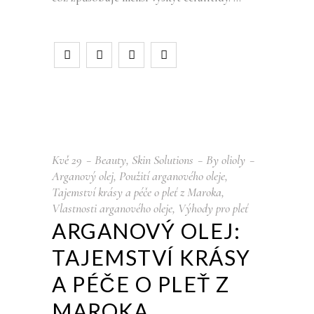
Kvě
29
Beauty
,
Skin Solutions
By
olioly
Arganový olej
,
Použití arganového oleje
,
Tajemství krásy a péče o pleť z Maroka
,
Vlastnosti arganového oleje
,
Výhody pro pleť
ARGANOVÝ OLEJ:
TAJEMSTVÍ KRÁSY
A PÉČE O PLEŤ Z
MAROKA