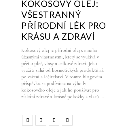
KOKOSOVÝ OLEJ:
VŠESTRANNÝ
PŘÍRODNÍ LÉK PRO
KRÁSU A ZDRAVÍ
Kokosový olej je přírodní olej s mnoha
úžasnými vlastnostmi, který se využívá v
péči o pleť, vlasy a celkové zdraví. Jeho
využití sahá od kosmetických produktů až
po vaření a léčitelství. V tomto blogovém
příspěvku se podíváme na výhody
kokosového oleje a jak ho používat pro
získání zdravé a krásné pokožky a vlasů.