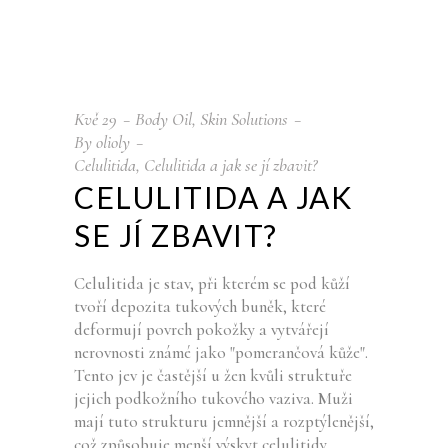
Kvě
29
Body Oil
,
Skin Solutions
By
olioly
Celulitida
,
Celulitida a jak se jí zbavit?
CELULITIDA A JAK
SE JÍ ZBAVIT?
Celulitida je stav, při kterém se pod kůží
tvoří depozita tukových buněk, které
deformují povrch pokožky a vytvářejí
nerovnosti známé jako "pomerančová kůže".
Tento jev je častější u žen kvůli struktuře
jejich podkožního tukového vaziva. Muži
mají tuto strukturu jemnější a rozptýlenější,
což způsobuje menší výskyt celulitidy.