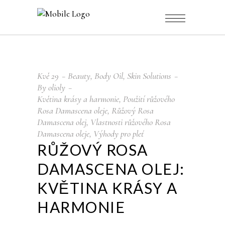
Kvě
29
Beauty
,
Body Oil
,
Skin Solutions
By
olioly
Květina krásy a harmonie
,
Použití růžového
Rosa Damascena oleje
,
Růžový Rosa
Damascena olej
,
Vlastnosti růžového Rosa
Damascena oleje
,
Výhody pro pleť
RŮŽOVÝ ROSA
DAMASCENA OLEJ:
KVĚTINA KRÁSY A
HARMONIE