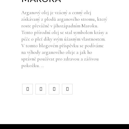
Arganový olej je vzácný a cenný olej
získávaný z plodů arganového stromu, který
roste převážně v jihozápadním Maroku.
Tento přírodní olej se stal symbolem krásy a
péče o pleť díky svým úžasným vlastnostem.
V tomto blogovém příspěvku se podíváme
na výhody arganového oleje a jak ho
správně používat pro zdravou a zářivou
pokožku.