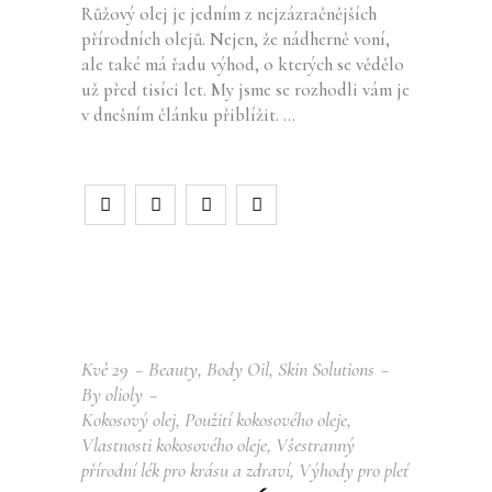
Růžový olej je jedním z nejzázračnějších
přírodních olejů. Nejen, že nádherně voní,
ale také má řadu výhod, o kterých se vědělo
už před tisíci let. My jsme se rozhodli vám je
v dnešním článku přiblížit.
Kvě
29
Beauty
,
Body Oil
,
Skin Solutions
By
olioly
Kokosový olej
,
Použití kokosového oleje
,
Vlastnosti kokosového oleje
,
Všestranný
přírodní lék pro krásu a zdraví
,
Výhody pro pleť