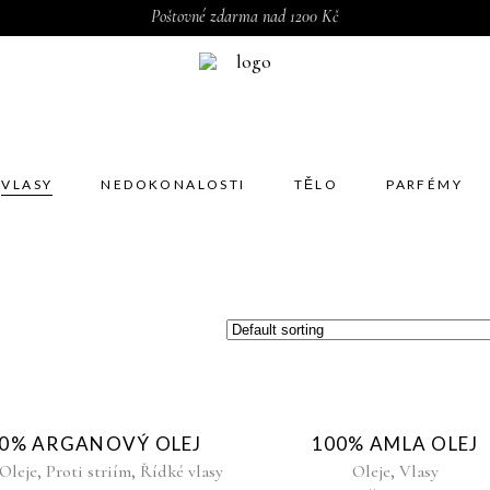
Poštovné zdarma nad 1200 Kč
VLASY
NEDOKONALOSTI
TĚLO
PARFÉMY
Sold
Sold
0% ARGANOVÝ OLEJ
100% AMLA OLEJ
,
,
,
Oleje
Proti striím
Řídké vlasy
Oleje
Vlasy