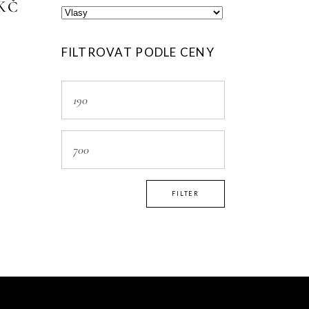
KČ
FILTROVAT PODLE CENY
Min
price
Max
price
FILTER