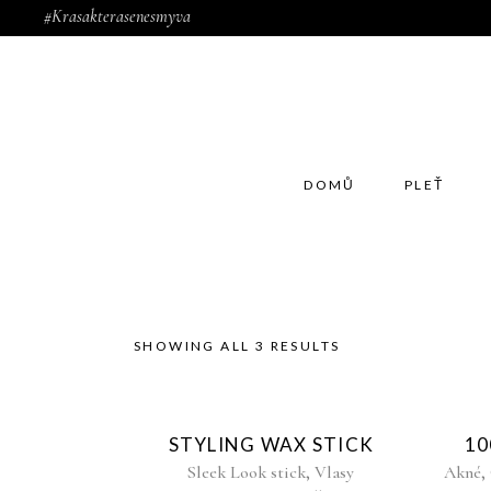
#Krasakterasenesmyva
DOMŮ
PLEŤ
SHOWING ALL 3 RESULTS
Sold
STYLING WAX STICK
10
,
,
Sleek Look stick
Vlasy
Akné