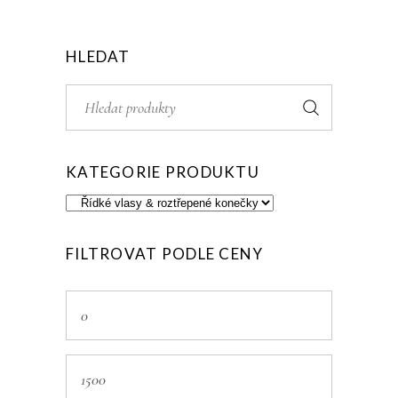
HLEDAT
Search
for:
KATEGORIE PRODUKTU
FILTROVAT PODLE CENY
Min
price
Max
price