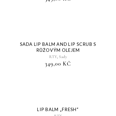
Sold
SADA LIP BALM AND LIP SCRUB S
RŮŽOVÝM OLEJEM
,
RTY
Sady
349,00
KČ
Sold
LIP BALM „FRESH“
RTY