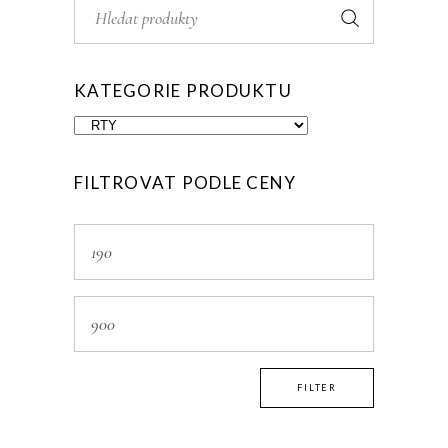
Search
for:
KATEGORIE PRODUKTU
FILTROVAT PODLE CENY
Min
price
Max
price
FILTER