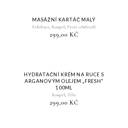
Sold
MASÁŽNÍ KARTÁČ MALÝ
,
,
Exfoliace
Koupel
Proti celulitidě
299,00
KČ
Sold
HYDRATAČNÍ KRÉM NA RUCE S
ARGANOVÝM OLEJEM „FRESH“
100ML
,
Koupel
Tělo
299,00
KČ