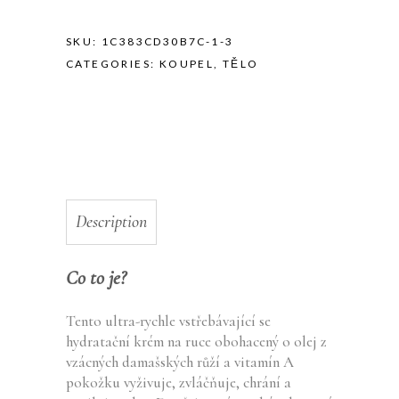
SKU:
1C383CD30B7C-1-3
CATEGORIES:
KOUPEL
,
TĚLO
Description
Co to je?
Tento ultra-rychle vstřebávající se
hydratační krém na ruce obohacený o olej z
vzácných damašských růží a vitamín A
pokožku vyživuje, zvláčňuje, chrání a