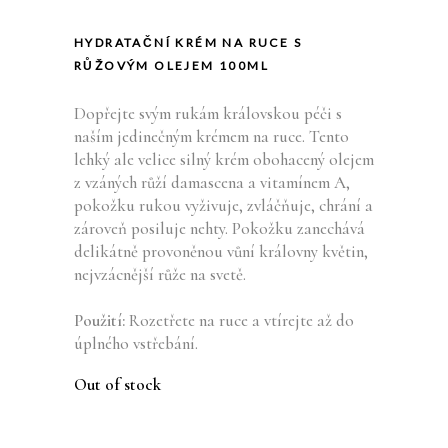
HYDRATAČNÍ KRÉM NA RUCE S
RŮŽOVÝM OLEJEM 100ML
Dopřejte svým rukám královskou péči s
naším jedinečným krémem na ruce. Tento
lehký ale velice silný krém obohacený olejem
z vzáných růží damascena a vitamínem A,
pokožku rukou vyživuje, zvláčňuje, chrání a
zároveň posiluje nehty. Pokožku zanechává
delikátně provoněnou vůní královny květin,
nejvzácnější růže na svetě.
Použití:
Rozetřete na ruce a vtírejte až do
úplného vstřebání.
Out of stock