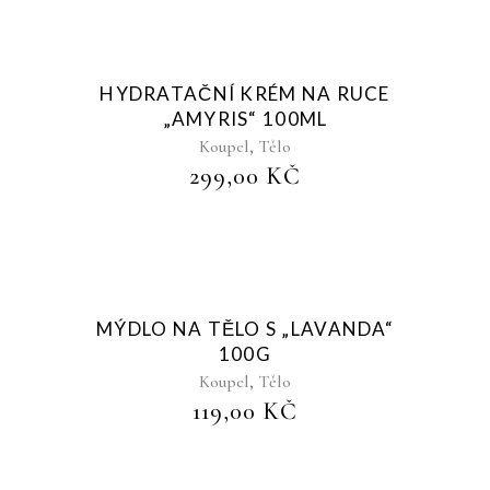
Sold
HYDRATAČNÍ KRÉM NA RUCE
„AMYRIS“ 100ML
,
Koupel
Tělo
299,00
KČ
Sold
MÝDLO NA TĚLO S „LAVANDA“
100G
,
Koupel
Tělo
119,00
KČ