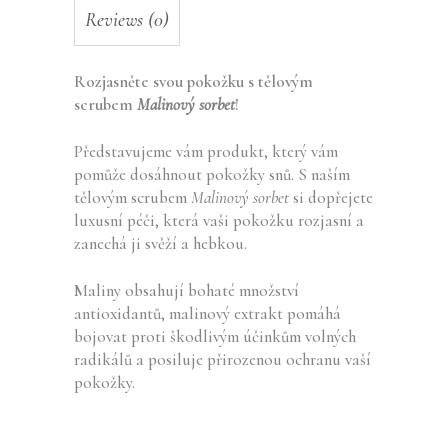
Reviews (0)
Rozjasněte svou pokožku s tělovým
scrubem
Malinový sorbet
!
Představujeme vám produkt, který vám
pomůže dosáhnout pokožky snů. S naším
tělovým scrubem
Malinový sorbet
si dopřejete
luxusní péči, která vaši pokožku rozjasní a
zanechá ji svěží a hebkou.
Maliny obsahují bohaté množství
antioxidantů, malinový extrakt pomáhá
bojovat proti škodlivým účinkům volných
radikálů a posiluje přirozenou ochranu vaší
pokožky.