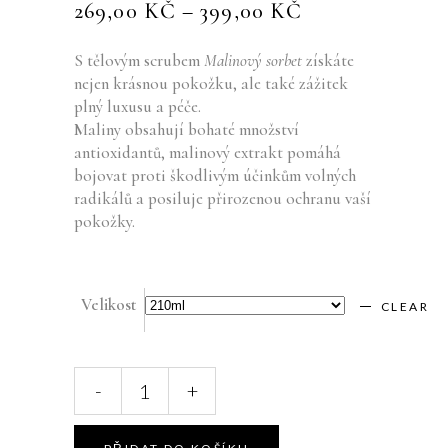
269,00
KČ
–
399,00
KČ
S tělovým scrubem
Malinový sorbet
získáte
nejen krásnou pokožku, ale také zážitek
plný luxusu a péče.
Maliny obsahují bohaté množství
antioxidantů, malinový extrakt pomáhá
bojovat proti škodlivým účinkům volných
radikálů a posiluje přirozenou ochranu vaší
pokožky.
Velikost
CLEAR
Tělový
-
+
Scrub
"Malinový
Sorbet"