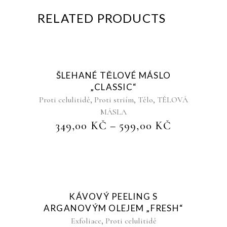
RELATED PRODUCTS
Sold
ŠLEHANÉ TĚLOVÉ MÁSLO
„CLASSIC“
,
,
,
Proti celulitidě
Proti striím
Tělo
TĚLOVÁ
MÁSLA
349,00
KČ
–
599,00
KČ
Sold
KÁVOVÝ PEELING S
ARGANOVÝM OLEJEM „FRESH“
,
Exfoliace
Proti celulitidě