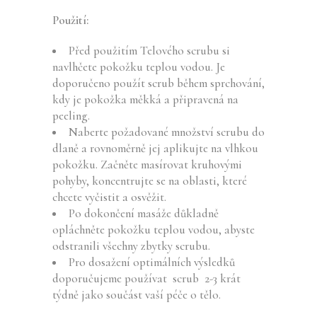
Použití:
Před použitím Telového scrubu si
navlhčete pokožku teplou vodou. Je
doporučeno použít scrub během sprchování,
kdy je pokožka měkká a připravená na
peeling.
Naberte požadované množství scrubu do
dlaně a rovnoměrně jej aplikujte na vlhkou
pokožku. Začněte masírovat kruhovými
pohyby, koncentrujte se na oblasti, které
chcete vyčistit a osvěžit.
Po dokončení masáže důkladně
opláchněte pokožku teplou vodou, abyste
odstranili všechny zbytky scrubu.
Pro dosažení optimálních výsledků
doporučujeme používat scrub 2-3 krát
týdně jako součást vaší péče o tělo.