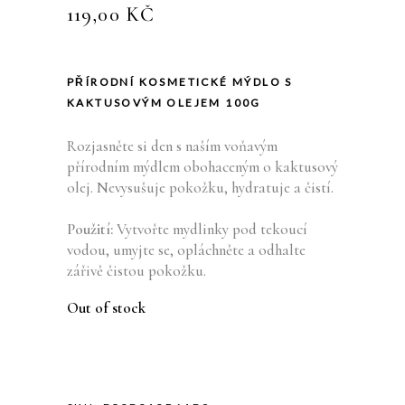
119,00
KČ
PŘÍRODNÍ KOSMETICKÉ MÝDLO S
KAKTUSOVÝM OLEJEM 100G
Rozjasněte si den s naším voňavým
přírodním mýdlem obohaceným o kaktusový
olej. Nevysušuje pokožku, hydratuje a čistí.
Použití:
Vytvořte mydlinky pod tekoucí
vodou, umyjte se, opláchněte a odhalte
zářivě čistou pokožku.
Out of stock