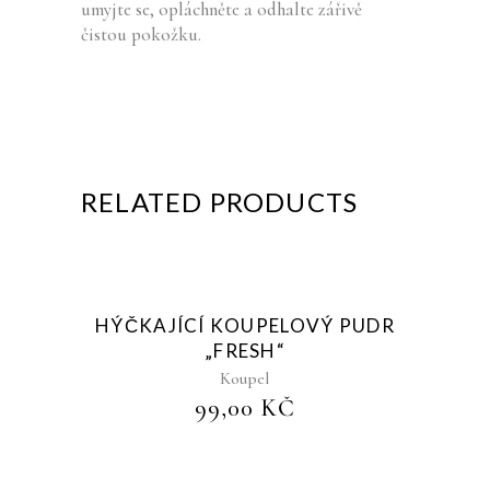
umyjte se, opláchněte a odhalte zářivě
čistou pokožku.
RELATED PRODUCTS
Sold
HÝČKAJÍCÍ KOUPELOVÝ PUDR
„FRESH“
Koupel
99,00
KČ