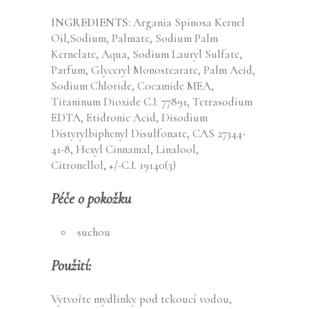
INGREDIENTS:
Argania Spinosa Kernel
Oil,Sodium, Palmate, Sodium Palm
Kernelate, Aqua, Sodium Lauryl Sulfate,
Parfum, Glyceryl Monostearate, Palm Acid,
Sodium Chloride, Cocamide MEA,
Titaninum Dioxide C.I. 77891, Tetrasodium
EDTA, Etidronic Acid, Disodium
Distyrylbiphenyl Disulfonate, CAS 27344-
41-8, Hexyl Cinnamal, Linalool,
Citronellol, +/-C.I. 19140(3)
Péče o pokožku
suchou
Použití:
Vytvořte mydlinky pod tekoucí vodou,