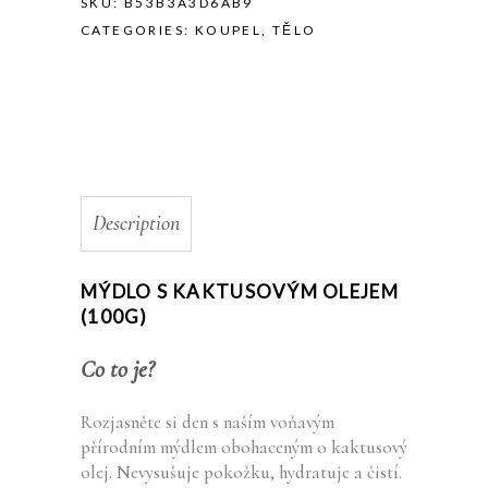
SKU:
B53B3A3D6AB9
CATEGORIES:
KOUPEL
,
TĚLO
Description
MÝDLO S KAKTUSOVÝM OLEJEM
(100G)
Co to je?
Rozjasněte si den s naším voňavým
přírodním mýdlem obohaceným o kaktusový
olej. Nevysušuje pokožku, hydratuje a čistí.