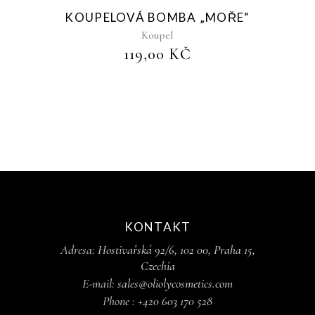
Sold
KOUPELOVÁ BOMBA „MOŘE“
Koupel
119,00
KČ
KONTAKT
Adresa:
Hostivařská 92/6, 102 00, Praha 15,
Czechia
E-mail:
sales@oliolycosmetics.com
Phone :
+420 603 170 528