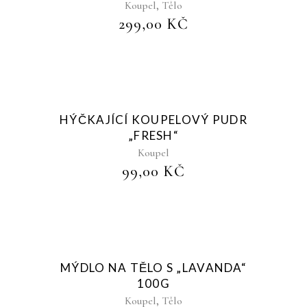
,
Koupel
Tělo
299,00
KČ
Sold
HÝČKAJÍCÍ KOUPELOVÝ PUDR
„FRESH“
Koupel
99,00
KČ
Sold
MÝDLO NA TĚLO S „LAVANDA“
100G
,
Koupel
Tělo